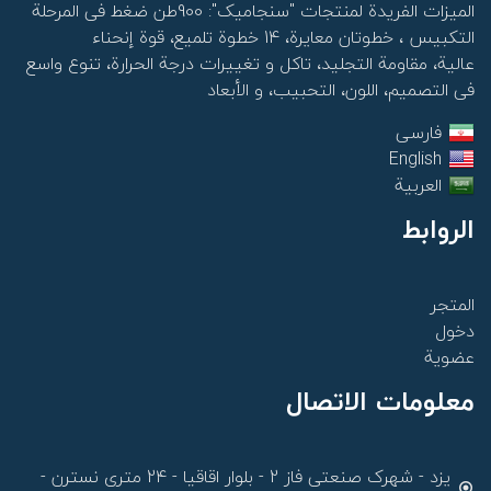
المیزات الفريدة لمنتجات "سنجامیک": 900طن ضغط فی المرحلة
التکبیس ،
خطوتان معایرة،
14 خطوة تلمیع،
قوة إنحناء
عالیة،
مقاومة التجلید،
تاکل و تغییرات درجة الحرارة،
تنوع واسع
فی التصمیم، اللون، التحبیب، و الأبعاد
فارسى
English
العربية
الروابط
المتجر
دخول
عضویة
معلومات الاتصال
یزد - شهرک صنعتی فاز 2 - بلوار اقاقیا - 24 متری نسترن -