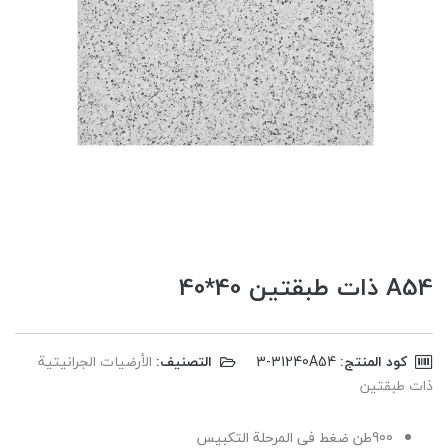
A54 ذات طبقتین 40*40
كود المنتج:
‎3-31240A54
التصنيف:
الأرضیات الجرانیتیة
ذات طبقتین
900طن ضغط فی المرحلة التکبیس