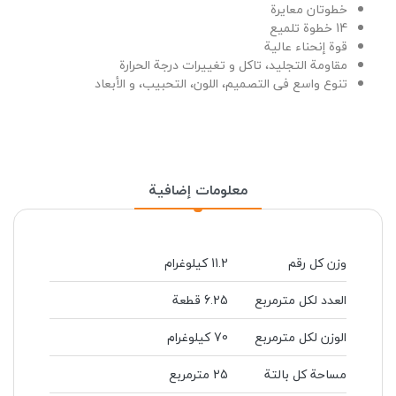
خطوتان معایرة
14 خطوة تلمیع
قوة إنحناء عالیة
مقاومة التجلید، تاکل و تغییرات درجة الحرارة
تنوع واسع فی التصمیم، اللون، التحبیب، و الأبعاد
معلومات إضافية
وزن کل رقم
11.2 کیلوغرام
العدد لکل مترمربع
6.25 قطعة
الوزن لکل مترمربع
70 کیلوغرام
مساحة کل بالتة
25 مترمربع