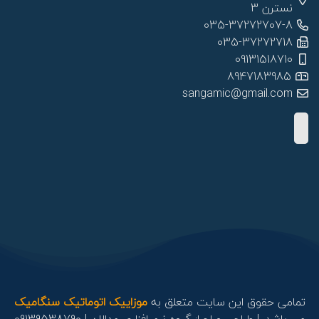
نسترن 3
035-37272707-8
035-37272718
09131518710
8947183985
sangamic@gmail.com
تمامی حقوق این سایت متعلق به
موزاییک اتوماتیک سنگامیک